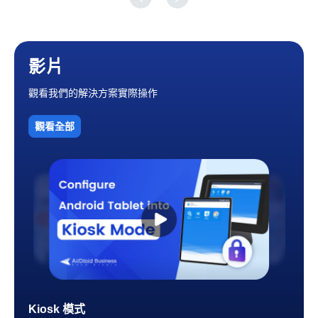
影片
觀看我們的解決方案實際操作
觀看全部
Android MDM
AirDroid Business 教學 - Android MDM
AirDroid Business MSP
Kiosk 模式
Android MDM
AirDroid Business 教學 - Android MDM
AirDroid Business MSP
Kiosk 模式
Android MDM
AirDroid Business 教學 - Android MDM