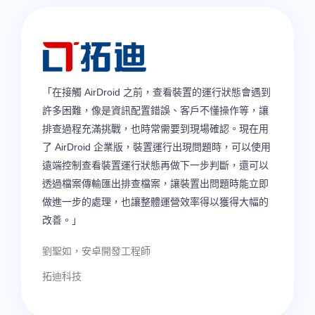
「我們有超過1000台給外派人員的裝置，他們需要經
「我們有超過1000台給外派人員的裝置，他們需要經
「在接觸 AirDroid 之前，查看裝置的運行狀態會遇到
常地帶著裝置在全國各處移動。使用 AirDroid
常地帶著裝置在全國各處移動。使用 AirDroid
「AirDroid Business 讓我們不論距離有多遠，都能直
許多困難，像是資訊配置錯誤、客戶不懂操作等，讓
經過 1000 多台裝置的測試，可以驗證是
經過 1000 多台裝置的測試，可以驗證是
Business 讓我們能從總辦公室直接監看和管理我們布
Business 讓我們能從總辦公室直接監看和管理我們布
接遠端控制及同時管理數千台裝置--是個很棒的遠端
排查過程充滿挑戰，也時常需要到現場確認。現在用
個適用於安卓裝置的出色遠端工具！
個適用於安卓裝置的出色遠端工具！
建在裝置上的應用程式。現在我們布建應用程式更輕
建在裝置上的應用程式。現在我們布建應用程式更輕
安卓裝置管理工具！功能與部署操作簡單易懂，我們
了 AirDroid 企業版，裝置運行出現問題時，可以使用
鬆且更快速。」
鬆且更快速。」
的主要顧客和合作夥伴也都很滿意。」
「我們可以隨時連線到我們的任何裝置。一旦裝置連
「我們可以隨時連線到我們的任何裝置。一旦裝置連
遠端控制查看裝置運行狀態再做下一步判斷，還可以
線到網路，我們就可以完整操控。它使我們能夠在其
線到網路，我們就可以完整操控。它使我們能夠在其
透過檔案傳輸匯出排查檔案，讓裝置出問題時能立即
Tiledi Kekana, 總監
Tiledi Kekana, 總監
Stephane Valcauda, 執行長
他國家、地區設定裝置而不會有地理上的限制。」
他國家、地區設定裝置而不會有地理上的限制。」
做進一步的處理，也讓整體運營效率得以獲得大幅的
Esoftware Solutions, 南非
Esoftware Solutions, 南非
Interactive Solutions
改善。」
客服部門負責人
客服部門負責人
劉聖如，安卓開發工程師
評論來源: G2.com, Inc
評論來源: G2.com, Inc
拓迪科技