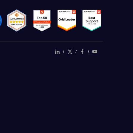
/
/
/