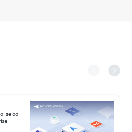
ra-se ao
rise