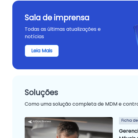
Sala de imprensa
Todas as últimas atualizações e
notícias
Leia Mais
Soluções
Como uma solução completa de MDM e control
Ficha d
Gerenci