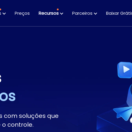
s
Preços
Recursos
Parceiros
Baixar Gráti
Folhas de dados
Guias
s
sos
os com soluções que
 o controle.