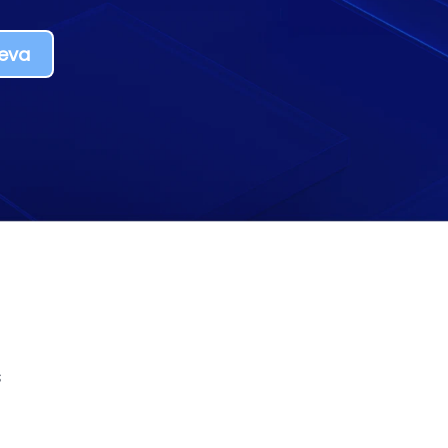
reva
s