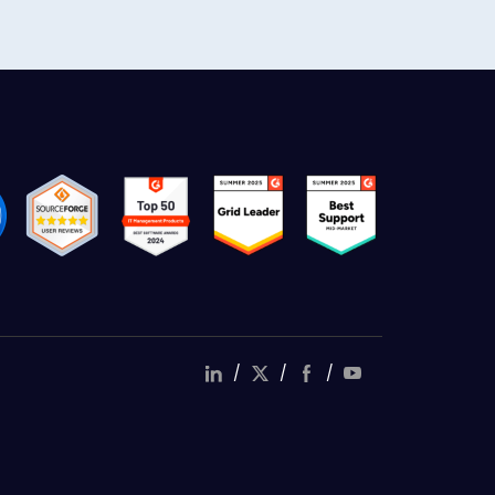
/
/
/