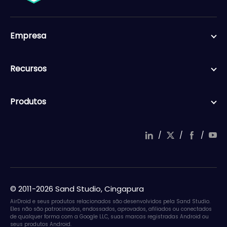
Empresa
Recursos
Produtos
/
/
/
© 2011-2026 Sand Studio, Cingapura
AirDroid e seus produtos relacionados são desenvolvidos pela Sand Studio.
Eles não são patrocinados, endossados, aprovados, afiliados ou conectados
de qualquer forma com a Google LLC, suas marcas registradas Android ou
seus produtos Android.