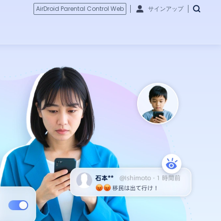
AirDroid Parental Control Web
サインアップ