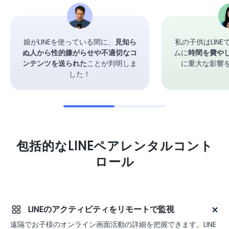
娘がLINEを使っている間に、
見知ら
私の子供はLIN
ぬ人から性的嫌がらせや不適切なコ
ムに
時間を費や
ンテンツを送られた
ことが判明しま
に重大な影響
した！
包括的なLINEペアレンタルコント
ロール
LINEのアクティビティをリモートで監視
遠隔でお子様のオンライン画面活動の詳細を把握できます。LINE