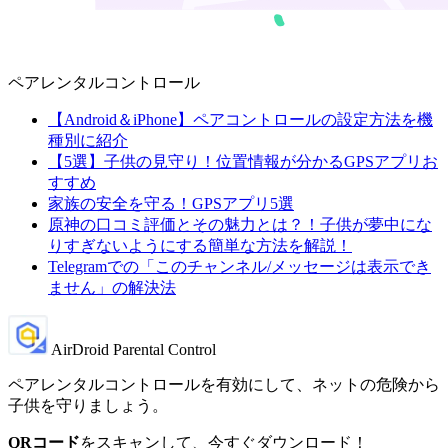
ペアレンタルコントロール
【Android＆iPhone】ペアコントロールの設定方法を機
種別に紹介
【5選】子供の見守り！位置情報が分かるGPSアプリお
すすめ
家族の安全を守る！GPSアプリ5選
原神の口コミ評価とその魅力とは？！子供が夢中にな
りすぎないようにする簡単な方法を解説！
Telegramでの「このチャンネル/メッセージは表示でき
ません」の解決法
AirDroid Parental Control
ペアレンタルコントロールを有効にして、ネットの危険から
子供を守りましょう。
QRコード
をスキャンして、今すぐダウンロード！