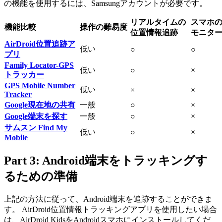
の機能を使用するには、Samsungアカウントが必要です。
リアルタイムの
スマホ
機能比較
操作の難易度
位置情報追跡
モニタ
AirDroid位置追跡ア
低い
○
○
プリ
Family Locator-GPS
低い
○
×
トラッカー
GPS Mobile Number
低い
×
×
Tracker
Google現在地の共有
一般
○
×
Google端末を探す
一般
○
×
サムスン Find My
低い
○
×
Mobile
Part 3: Android端末をトラッキングす
るための準備
上記の方法に従って、Android端末を追跡することができま
す。 AirDroid位置情報トラッキングアプリを使用したい場合
は、AirDroid KidsをAndroidスマホにインストールしてくだ