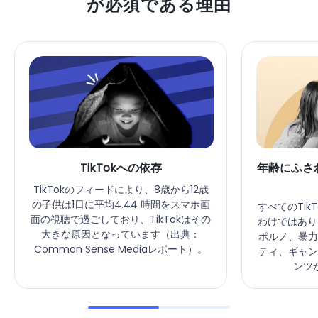
が必須である理由
TikTokへの依存
年齢にふさ
TikTokのフィードにより、8歳から12歳
の子供は1日に平均4.44 時間をスマホ画
すべてのTik
面の視聴で過ごしており、TikTokはその
わけではありま
大きな原因となっています（出典：
ポルノ、暴力
Common Sense Mediaレポート）。
ティ、ギャン
ンツ