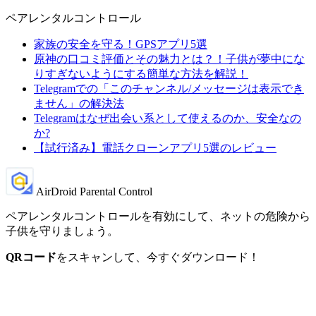
ペアレンタルコントロール
家族の安全を守る！GPSアプリ5選
原神の口コミ評価とその魅力とは？！子供が夢中にな
りすぎないようにする簡単な方法を解説！
Telegramでの「このチャンネル/メッセージは表示でき
ません」の解決法
Telegramはなぜ出会い系として使えるのか、安全なの
か?
【試行済み】電話クローンアプリ5選のレビュー
AirDroid Parental Control
ペアレンタルコントロールを有効にして、ネットの危険から
子供を守りましょう。
QRコード
をスキャンして、今すぐダウンロード！