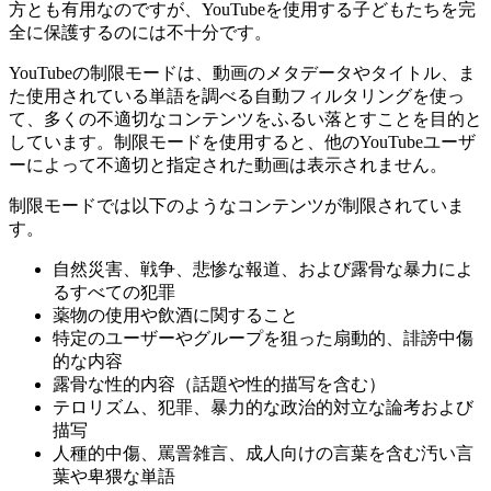
方とも有用なのですが、YouTubeを使用する子どもたちを完
全に保護するのには不十分です。
YouTubeの制限モードは、動画のメタデータやタイトル、ま
た使用されている単語を調べる自動フィルタリングを使っ
て、多くの不適切なコンテンツをふるい落とすことを目的と
しています。制限モードを使用すると、他のYouTubeユーザ
ーによって不適切と指定された動画は表示されません。
制限モードでは以下のようなコンテンツが制限されていま
す。
自然災害、戦争、悲惨な報道、および露骨な暴力によ
るすべての犯罪
薬物の使用や飲酒に関すること
特定のユーザーやグループを狙った扇動的、誹謗中傷
的な内容
露骨な性的内容（話題や性的描写を含む）
テロリズム、犯罪、暴力的な政治的対立な論考および
描写
人種的中傷、罵詈雑言、成人向けの言葉を含む汚い言
葉や卑猥な単語