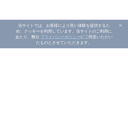
当サイトでは、お客様により良い体験を提供するた
め、クッキーを利用しています。当サイトのご利用に
あたり、弊社
プライバシーポリシー
にご同意いただい
たものとさせていただきます。
AirDroid Parental Controlについて
AirDroid Parental Controlは、親が子供のデバイスをより良
く監視、管理するのに役立ちます。お子さまやご家族の居場
所をすばやく見つけ、ロケーション履歴とお子さまのデバイ
ス使用状況の確認およびスクリーンタイムやアプリの使用時
間をスケジュールすることができます。