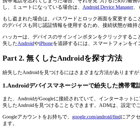
携帯電話を忘れてしまった場合、それを見つけるための最善
し、ミュートになっている場合は、
Android Device Manager
、
もし盗まれた場合は、パスワードとロック画面を変更するこ
のデバイスも同じ認証情報を使用するため、接続状態が維持
ハッカーは、デバイスのサインインボタンをクリックするこ
失した
Android
や
iPhone
を追跡するには、スマートフォンをイ
Part 2. 無くしたAndroidを探す方法
紛失したAndroidを見つけるにはさまざまな方法がありま
1.
Androidデバイスマネージャーで紛失した携帯電
また、AndroidがGoogleに接続されていて、インタ
失したAndroidを見つけることもできます。ADMは、設
Googleアカウントをお持ちで、
google.com/android/find
にアクセ
ます。