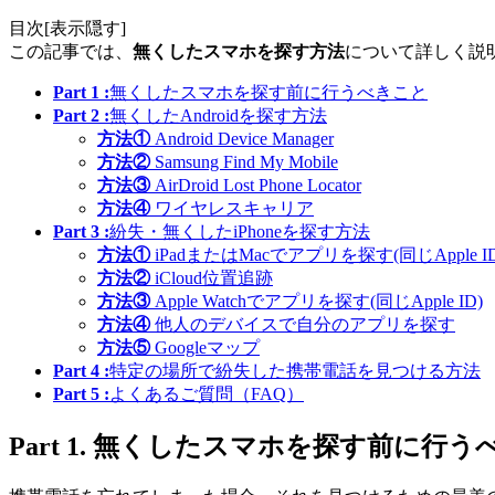
目次[
表示
隠す
]
この記事では、
無くしたスマホを探す方法
について詳しく説
Part 1 :
無くしたスマホを探す前に行うべきこと
Part 2 :
無くしたAndroidを探す方法
方法①
Android Device Manager
方法②
Samsung Find My Mobile
方法③
AirDroid Lost Phone Locator
方法④
ワイヤレスキャリア
Part 3 :
紛失・無くしたiPhoneを探す方法
方法①
iPadまたはMacでアプリを探す(同じApple ID
方法②
iCloud位置追跡
方法③
Apple Watchでアプリを探す(同じApple ID)
方法④
他人のデバイスで自分のアプリを探す
方法⑤
Googleマップ
Part 4 :
特定の場所で紛失した携帯電話を見つける方法
Part 5 :
よくあるご質問（FAQ）
Part 1. 無くしたスマホを探す前に行