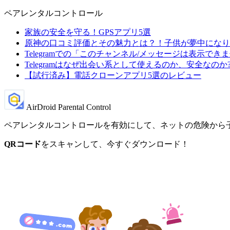
ペアレンタルコントロール
家族の安全を守る！GPSアプリ5選
原神の口コミ評価とその魅力とは？！子供が夢中になり
Telegramでの「このチャンネル/メッセージは表示で
Telegramはなぜ出会い系として使えるのか、安全なのか
【試行済み】電話クローンアプリ5選のレビュー
AirDroid Parental Control
ペアレンタルコントロールを有効にして、ネットの危険から
QRコード
をスキャンして、今すぐダウンロード！