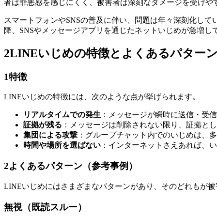
者は罪悪感を感じにくく、被害者は深刻なダメージを受けや
スマートフォンやSNSの普及に伴い、問題は年々深刻化してい
降、SNSやメッセージアプリを通じたネットいじめが急増し
2
LINEいじめの特徴とよくあるパター
1
特徴
LINEいじめの特徴には、次のような点が挙げられます。
リアルタイムでの発生
：メッセージが瞬時に送信・受信
証拠が残る
：メッセージは削除されない限り、証拠とし
集団による攻撃
：グループチャット内でのいじめは、多
時間や場所を選ばない
：インターネットさえあれば、い
2
よくあるパターン（参考事例）
LINEいじめにはさまざまなパターンがあり、そのどれもが
無視（既読スルー）