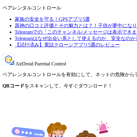
ペアレンタルコントロール
家族の安全を守る！GPSアプリ5選
原神の口コミ評価とその魅力とは？！子供が夢中になり
Telegramでの「このチャンネル/メッセージは表示で
Telegramはなぜ出会い系として使えるのか、安全なのか
【試行済み】電話クローンアプリ5選のレビュー
AirDroid Parental Control
ペアレンタルコントロールを有効にして、ネットの危険から
QRコード
をスキャンして、今すぐダウンロード！