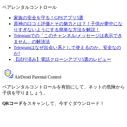
ペアレンタルコントロール
家族の安全を守る！GPSアプリ5選
原神の口コミ評価とその魅力とは？！子供が夢中にな
りすぎないようにする簡単な方法を解説！
Telegramでの「このチャンネル/メッセージは表示でき
ません」の解決法
Telegramはなぜ出会い系として使えるのか、安全なの
か?
【試行済み】電話クローンアプリ5選のレビュー
AirDroid Parental Control
ペアレンタルコントロールを有効にして、ネットの危険から
子供を守りましょう。
QRコード
をスキャンして、今すぐダウンロード！