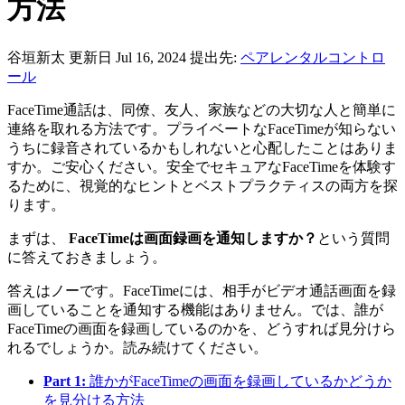
方法
谷垣新太
更新日 Jul 16, 2024
提出先:
ペアレンタルコントロ
ール
FaceTime通話は、同僚、友人、家族などの大切な人と簡単に
連絡を取れる方法です。プライベートなFaceTimeが知らない
うちに録音されているかもしれないと心配したことはありま
すか。ご安心ください。安全でセキュアなFaceTimeを体験す
るために、視覚的なヒントとベストプラクティスの両方を探
ります。
まずは、
FaceTimeは画面録画を通知しますか？
という質問
に答えておきましょう。
答えはノーです。FaceTimeには、相手がビデオ通話画面を録
画していることを通知する機能はありません。では、誰が
FaceTimeの画面を録画しているのかを、どうすれば見分けら
れるでしょうか。読み続けてください。
Part 1:
誰かがFaceTimeの画面を録画しているかどうか
を見分ける方法