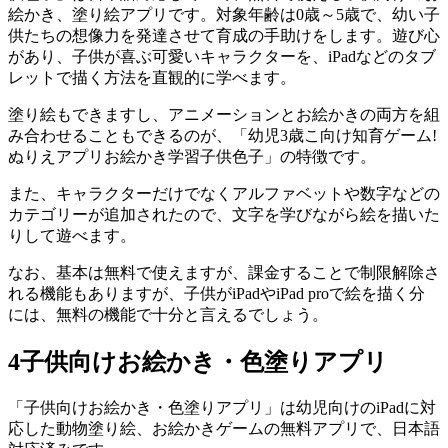
絵かき、塗り絵アプリです。対象年齢は0歳～5歳で、幼い子
供たちの想像力を発達させて育成の手助けをします。遊び心
があり、子供が喜ぶ可愛いキャラクターを、iPadなどのタブ
レットで描く方法を直観的に学べます。
塗り絵もできますし、アニメーションとお絵かきの両方を組
み合わせることもできるのが、「幼児3歳こ向け知育ゲーム!
ぬりえアプリお絵かき学習子供色子」の特徴です。
また、キャラクターだけでなくアルファベットや数字などの
カテゴリーが追加されたので、文字を学びながら絵を描いた
りして遊べます。
なお、基本は無料で使えますが、課金することで制限解除さ
れる機能もありますが、子供がiPadやiPad proで絵を描く分
には、無料の機能で十分と言えるでしょう。
4
子供向けお絵かき・色塗りアプリ
「子供向けお絵かき・色塗りアプリ」は幼児向けのiPadに対
応した動物塗り絵、お絵かきゲームの無料アプリで、日本語