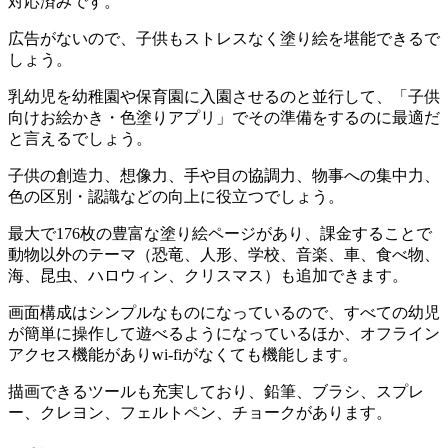
対応済みです。
広告がないので、子供もストレスなく塗り絵を堪能できるで
しょう。
乳幼児を幼稚園や保育園に入園させるのと並行して、「子供
向けお絵かき・色塗りアプリ」でその準備をするのに最適だ
と言えるでしょう。
子供の創造力、想像力、手や目の協調力、物事への集中力、
色の区別・認識などの向上に役立つでしょう。
最大で176枚の豊富な塗り絵ページがあり、課金することで
動物以外のテーマ（恐竜、人形、学校、音楽、車、食べ物、
海、昆虫、ハロウィン、クリスマス）も追加できます。
画面構成はシンプルなものになっているので、すべての幼児
が簡単に操作して遊べるようになっているほか、オフライン
アクセス機能がありwi-fiがなくても機能します。
描画できるツールも充実しており、鉛筆、ブラシ、スプレ
ー、クレヨン、フェルトペン、チョークがあります。