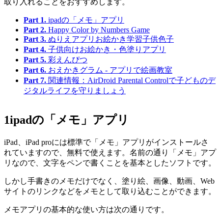
取り入れることをおすすめします。
Part 1.
ipadの「メモ」アプリ
Part 2.
Happy Color by Numbers Game
Part 3.
ぬりえアプリお絵かき学習子供色子
Part 4.
子供向けお絵かき・色塗りアプリ
Part 5.
彩えんぴつ
Part 6.
おえかきグラム - アプリで絵画教室
Part 7.
関連情報：AirDroid Parental Controlで子どものデ
ジタルライフを守りましょう
1
ipadの「メモ」アプリ
iPad、iPad proには標準で「メモ」アプリがインストールさ
れていますので、無料で使えます。名前の通り「メモ」アプ
リなので、文字をペンで書くことを基本としたソフトです。
しかし手書きのメモだけでなく、塗り絵、画像、動画、Web
サイトのリンクなどをメモとして取り込むことができます。
メモアプリの基本的な使い方は次の通りです。