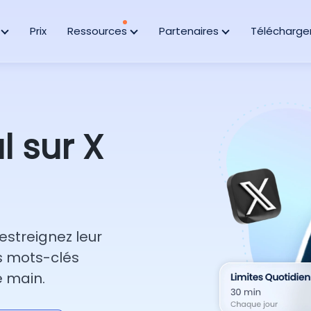
s
Prix
Ressources
Partenaires
Télécharge
l sur X
restreignez leur
es mots-clés
e main.