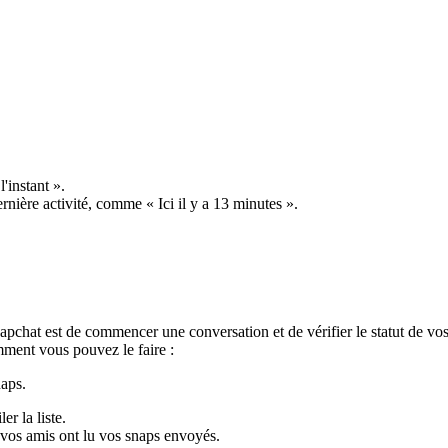
l'instant ».
rnière activité, comme « Ici il y a 13 minutes ».
napchat est de commencer une conversation et de vérifier le statut de vo
mment vous pouvez le faire :
naps.
r la liste.
 vos amis ont lu vos snaps envoyés.