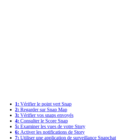
1:
Vérifier le point vert Snap
2:
Regarder sur Snap Map
3:
Vérifier vos snaps envoyés
4:
Consulter le Score Snap
5:
Examiner les vues de votre Story
6:
Activer les notifications de Story
7:
Utiliser une application de surveillance Snapchat