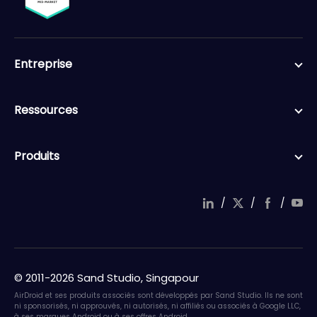
Entreprise
Ressources
Produits
/
/
/
© 2011-2026 Sand Studio, Singapour
AirDroid et ses produits associés sont développés par Sand Studio. Ils ne sont
ni sponsorisés, ni approuvés, ni autorisés, ni affiliés ou associés à Google LLC,
à ses marques Android ou à ses offres Android.