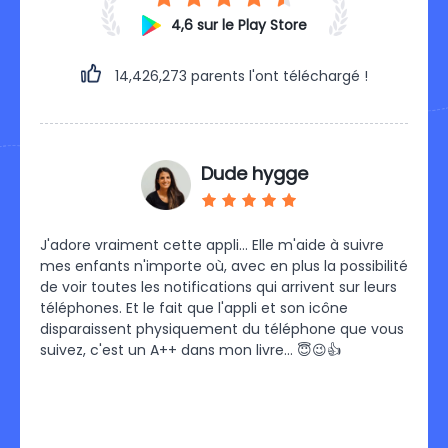
4,6 sur le Play Store
14,426,273
parents l'ont téléchargé !
Dude hygge
les
J'adore vraiment cette appli… Elle m'aide à suivre
Je su
mes enfants n'importe où, avec en plus la possibilité
C'est 
de
de voir toutes les notifications qui arrivent sur leurs
fallu 
es
téléphones. Et le fait que l'appli et son icône
pu me
our
disparaissent physiquement du téléphone que vous
un pl
suivez, c'est un A++ dans mon livre… 😇😉👍
pour 