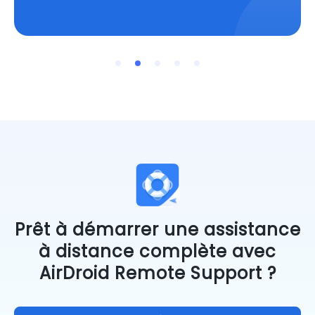
IT Support Officer
Responsable informatique
Network Administrator
IT Support Officer
Responsable informatique
Prêt à démarrer une assistance
à distance complète avec
AirDroid Remote Support ?