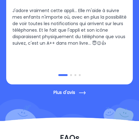
les
J'adore vraiment cette appli… Elle m'aide à suivre
Je su
mes enfants n'importe où, avec en plus la possibilité
C'est 
de
de voir toutes les notifications qui arrivent sur leurs
fallu 
es
téléphones. Et le fait que l'appli et son icône
pu me
our
disparaissent physiquement du téléphone que vous
un pl
suivez, c'est un A++ dans mon livre… 😇😉👍
pour 
Plus d'avis
FAQs