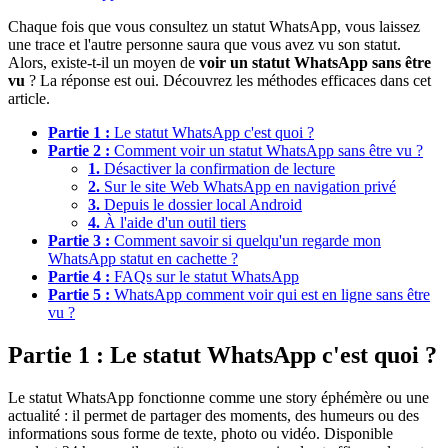
Chaque fois que vous consultez un statut WhatsApp, vous laissez
une trace et l'autre personne saura que vous avez vu son statut.
Alors, existe-t-il un moyen de
voir un statut WhatsApp sans être
vu
? La réponse est oui. Découvrez les méthodes efficaces dans cet
article.
Partie 1 :
Le statut WhatsApp c'est quoi ?
Partie 2 :
Comment voir un statut WhatsApp sans être vu ?
1.
Désactiver la confirmation de lecture
2.
Sur le site Web WhatsApp en navigation privé
3.
Depuis le dossier local Android
4.
À l'aide d'un outil tiers
Partie 3 :
Comment savoir si quelqu'un regarde mon
WhatsApp statut en cachette ?
Partie 4 :
FAQs sur le statut WhatsApp
Partie 5 :
WhatsApp comment voir qui est en ligne sans être
vu ?
Partie 1 : Le statut WhatsApp c'est quoi ?
Le statut WhatsApp fonctionne comme une story éphémère ou une
actualité : il permet de partager des moments, des humeurs ou des
informations sous forme de texte, photo ou vidéo. Disponible