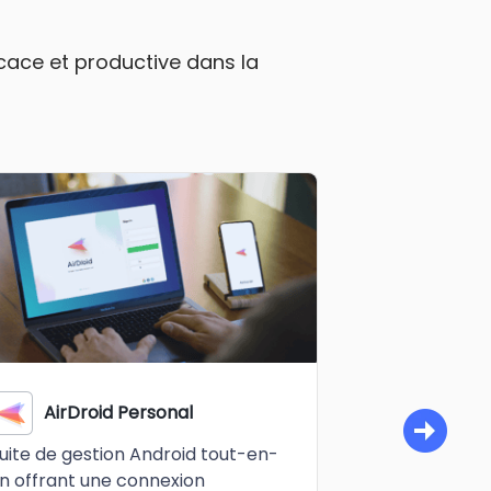
ficace et productive dans la
AirDroid Personal
AirDro
uite de gestion Android tout-en-
Le meilleur ou
n offrant une connexion
distance pou