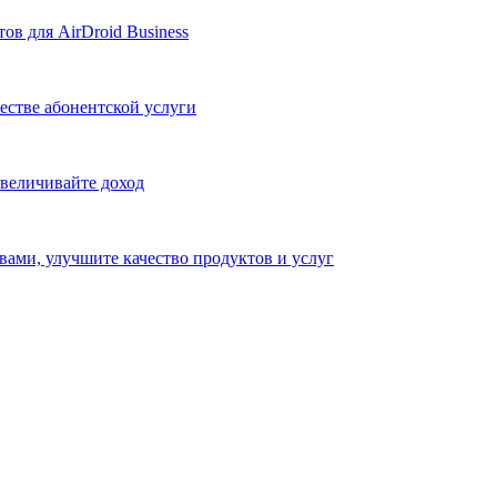
в для AirDroid Business
честве абонентской услуги
величивайте доход
вами, улучшите качество продуктов и услуг