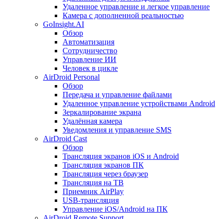
Удаленное управление и легкое управление
Камера с дополненной реальностью
GoInsight.AI
Обзор
Автоматизация
Сотрудничество
Управление ИИ
Человек в цикле
AirDroid Personal
Обзор
Передача и управление файлами
Удаленное управление устройствами Android
Зеркалирование экрана
Удалённая камера
Уведомления и управление SMS
AirDroid Cast
Обзор
Трансляция экранов iOS и Android
Трансляция экранов ПК
Трансляция через браузер
Трансляция на ТВ
Приемник AirPlay
USB-трансляция
Управление iOS/Android на ПК
AirDroid Remote Support