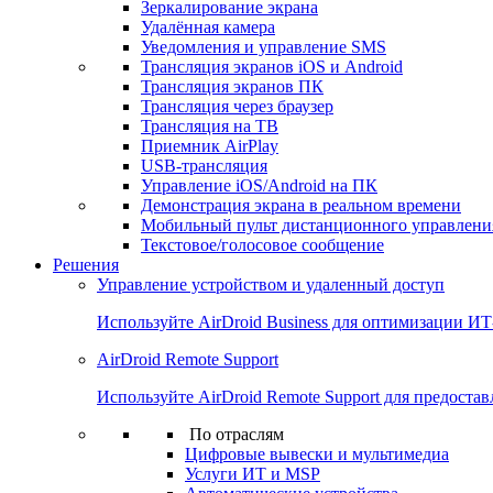
Зеркалирование экрана
Удалённая камера
Уведомления и управление SMS
Трансляция экранов iOS и Android
Трансляция экранов ПК
Трансляция через браузер
Трансляция на ТВ
Приемник AirPlay
USB-трансляция
Управление iOS/Android на ПК
Демонстрация экрана в реальном времени
Мобильный пульт дистанционного управлени
Текстовое/голосовое сообщение
Решения
Управление устройством и удаленный доступ
Используйте AirDroid Business для оптимизации И
AirDroid Remote Support
Используйте AirDroid Remote Support для предост
По отраслям
Цифровые вывески и мультимедиа
Услуги ИТ и MSP