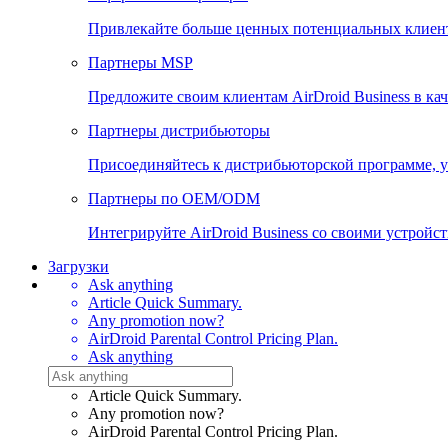
Привлекайте больше ценных потенциальных клиенто
Партнеры MSP
Предложите своим клиентам AirDroid Business в ка
Партнеры дистрибьюторы
Присоединяйтесь к дистрибьюторской программе, у
Партнеры по OEM/ODM
Интегрируйте AirDroid Business со своими устройст
Загрузки
Ask anything
Article Quick Summary.
Any promotion now?
AirDroid Parental Control Pricing Plan.
Ask anything
Article Quick Summary.
Any promotion now?
AirDroid Parental Control Pricing Plan.