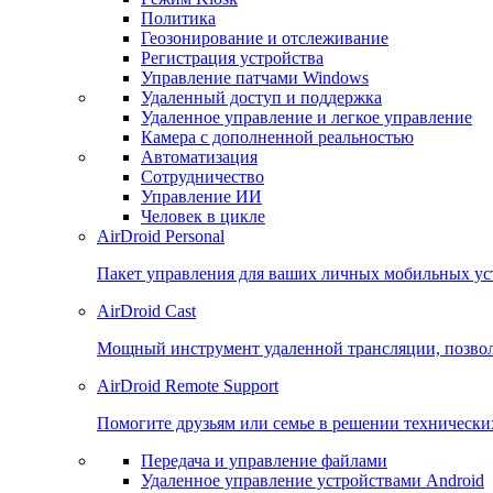
Политика
Геозонирование и отслеживание
Регистрация устройства
Управление патчами Windows
Удаленный доступ и поддержка
Удаленное управление и легкое управление
Камера с дополненной реальностью
Автоматизация
Сотрудничество
Управление ИИ
Человек в цикле
AirDroid Personal
Пакет управления для ваших личных мобильных уст
AirDroid Cast
Мощный инструмент удаленной трансляции, позвол
AirDroid Remote Support
Помогите друзьям или семье в решении технически
Передача и управление файлами
Удаленное управление устройствами Android