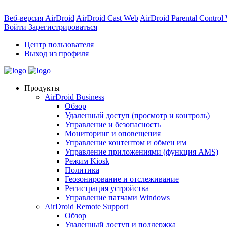
Веб-версия AirDroid
AirDroid Cast Web
AirDroid Parental Control
Войти
Зарегистрироваться
Центр пользователя
Выход из профиля
Продукты
AirDroid Business
Обзор
Удаленный доступ (просмотр и контроль)
Управление и безопасность
Мониторинг и оповещения
Управление контентом и обмен им
Управление приложениями (функция AMS)
Режим Kiosk
Политика
Геозонирование и отслеживание
Регистрация устройства
Управление патчами Windows
AirDroid Remote Support
Обзор
Удаленный доступ и поддержка