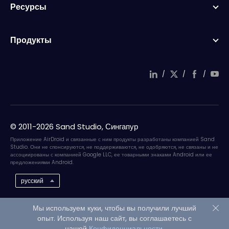
Ресурсы
Продукты
/
/
/
© 2011-2026 Sand Studio, Сингапур
Приложение AirDroid и связанные с ним продукты разработаны компанией Sand
Studio. Они не спонсируются, не поддерживаются, не одобряются, не связаны и не
ассоциированы с компанией Google LLC, ее товарными знаками Android или ее
предложениями Android.
русский
Мы используем куки, чтобы вы получили лучший
опыт. Используя наш сайт, вы соглашаетесь с
нашей
Конфиденциальности
.