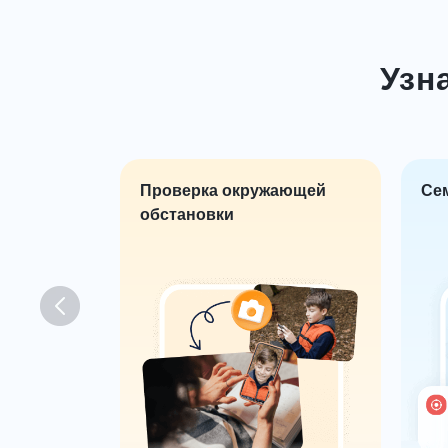
Узн
 защита
Проверка окружающей
Се
в
обстановки