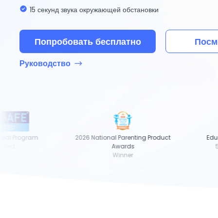
15 секунд звука окружающей обстановки
Попробовать бесплатно
Посм
Руководство
al Program
2026 National Parenting Product
Educat
ted
Awards
5-st
Winner