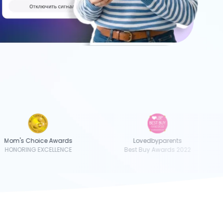
om's Choice Awards
Lovedbyparents
ONORING EXCELLENCE
Best Buy Awards 2022