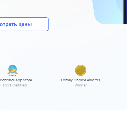
отреть цены
ional App Store
Family Choice Awards
M
ars Certified
Winner
H