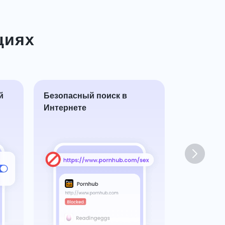
циях
й
Безопасный поиск в
Синхрони
Интернете
уведомле