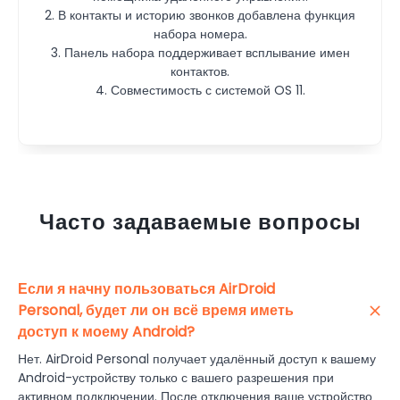
2. В контакты и историю звонков добавлена функция
2. В контакты и историю звонков добавлена функция
нажатии на строку системного меню.
набора номера.
набора номера.
3. Панель набора поддерживает всплывание имен
3. Панель набора поддерживает всплывание имен
контактов.
контактов.
4. Совместимость с системой OS 11.
4. Совместимость с системой OS 11.
Часто задаваемые вопросы
Если я начну пользоваться AirDroid
Personal, будет ли он всё время иметь
доступ к моему Android?
Нет. AirDroid Personal получает удалённый доступ к вашему
Android-устройству только с вашего разрешения при
активном подключении. После отключения ваше устройство