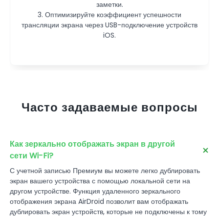
заметки.
заметки.
iOS.
3. Оптимизируйте коэффициент успешности
3. Оптимизируйте коэффициент успешности
трансляции экрана через USB-подключение устройств
трансляции экрана через USB-подключение устройств
iOS.
iOS.
Часто задаваемые вопросы
Как зеркально отображать экран в другой
сети Wi-Fi?
С учетной записью Премиум вы можете легко дублировать
экран вашего устройства с помощью локальной сети на
другом устройстве. Функция удаленного зеркального
отображения экрана AirDroid позволит вам отображать
дублировать экран устройств, которые не подключены к тому