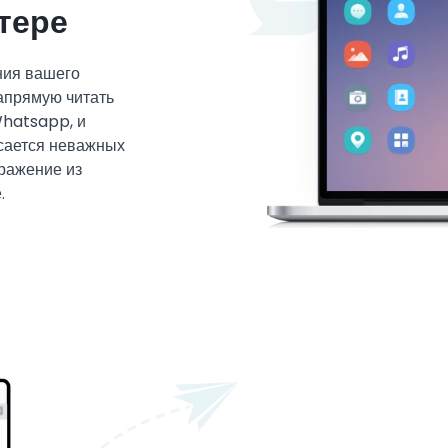
тере
ния вашего
апрямую читать
hatsapp, и
асается неважных
ражение из
.