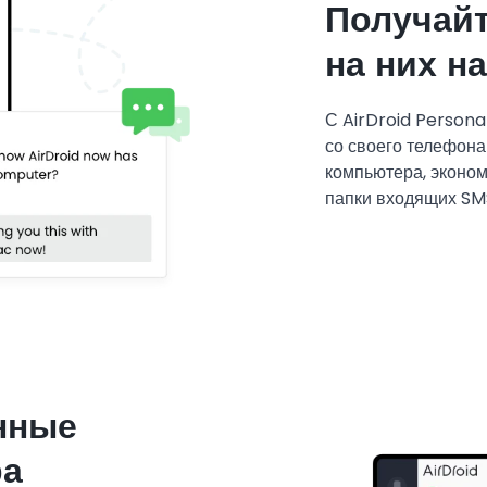
Получайт
на них н
С AirDroid Person
со своего телефона
компьютера, эконом
папки входящих SM
нные
ра