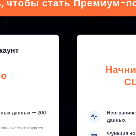
, чтобы стать Премиум-п
каунт
Начни
но
С
нных данных — 200
Неограниче
данных
кальной сети требуются
Функция но