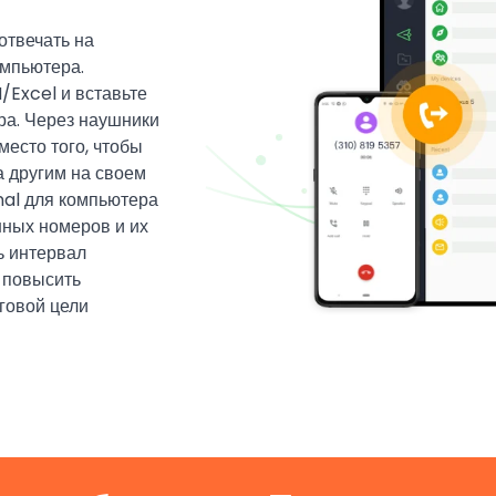
отвечать на
омпьютера.
Excel и вставьте
ера. Через наушники
есто того, чтобы
 другим на своем
nal для компьютера
нных номеров и их
ь интервал
 повысить
говой цели