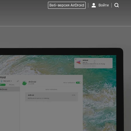
Веб-версия AirDroid
Войти