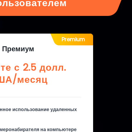
ользователем
Premium
Премиум
те с
2.5
долл.
ША/месяц
нное использование удаленных
меронабирателя на компьютере