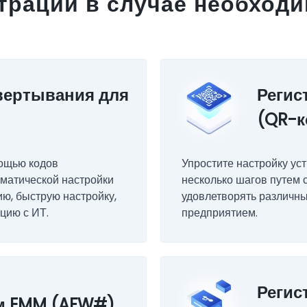
трации в случае необход
звертывания для
Регис
(QR-к
мощью кодов
Упростите настройку ус
оматической настройки
несколько шагов путем 
ию, быструю настройку,
удовлетворять различны
цию с ИТ.
предприятием.
Регис
ом EMM (AFW#)