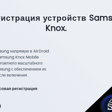
гистрация устройств Sam
Knox.
sung напрямую в AirDroid
Samsung Knox Mobile
нтактного масштабного
sung с обеспечением их
сле включения.
совая регистрация
g