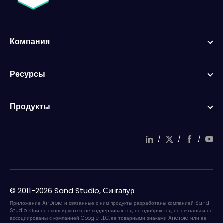
Компания
Ресурсы
Продукты
/
/
/
© 2011-2026 Sand Studio, Сингапур
Приложение AirDroid и связанные с ним продукты разработаны компанией Sand
Studio. Они не спонсируются, не поддерживаются, не одобряются, не связаны и не
ассоциированы с компанией Google LLC, ее товарными знаками Android или ее