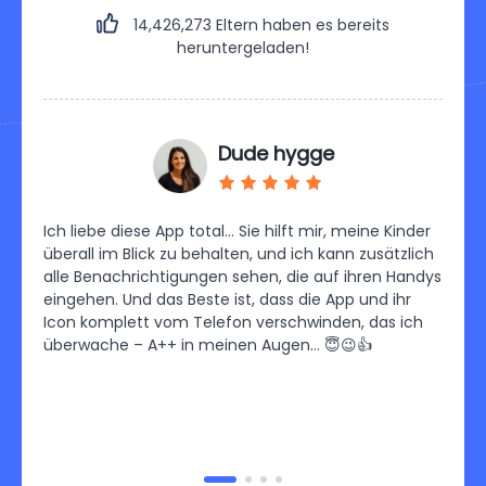
14,426,279
Eltern haben es bereits
heruntergeladen!
Dude hygge
Ich liebe diese App total… Sie hilft mir, meine Kinder
Ich b
orher
überall im Blick zu behalten, und ich kann zusätzlich
Contr
mehr
alle Benachrichtigungen sehen, die auf ihren Handys
habe 
 und
eingehen. Und das Beste ist, dass die App und ihr
einzu
Icon komplett vom Telefon verschwinden, das ich
Pläne
überwache – A++ in meinen Augen… 😇😉👍
Sehr 