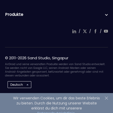
Produkte
/
/
/
© 2011-2026 Sand Studio, Singapur
AirDroid und seine verwandten Produkte werden von Sand Studio entwickelt.
Sie werden nicht von Google LLC, seinen Android-Marken oder seinen
Android-Angeboten gesponsert, befürwortet oder genehmigt oder sind mit
diesen verbunden oder assoziiert.
Deutsch
Wir verwenden Cookies, um dir das beste Erlebnis
zu bieten. Durch die Nutzung unserer Website
erklärst du dich mit unserere