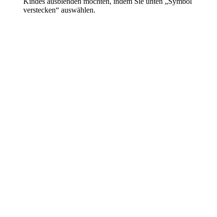
Kindes ausblenden möchten, indem Sie unten „Symbol
verstecken“ auswählen.