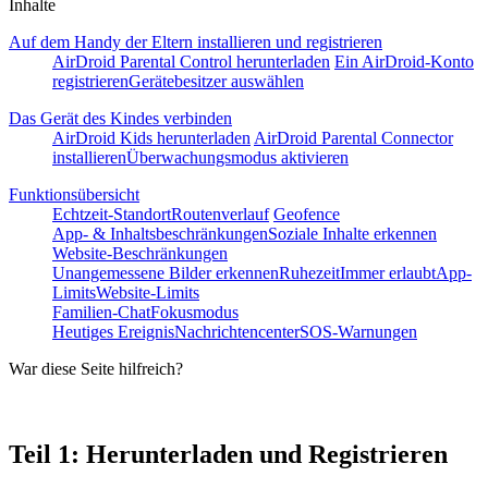
Inhalte
Auf dem Handy der Eltern installieren und registrieren
AirDroid Parental Control herunterladen
Ein AirDroid-Konto
registrieren
Gerätebesitzer auswählen
Das Gerät des Kindes verbinden
AirDroid Kids herunterladen
AirDroid Parental Connector
installieren
Überwachungsmodus aktivieren
Funktionsübersicht
Echtzeit-Standort
Routenverlauf
Geofence
App- & Inhaltsbeschränkungen
Soziale Inhalte erkennen
Website-Beschränkungen
Unangemessene Bilder erkennen
Ruhezeit
Immer erlaubt
App-
Limits
Website-Limits
Familien-Chat
Fokusmodus
Heutiges Ereignis
Nachrichtencenter
SOS-Warnungen
War diese Seite hilfreich?
Teil 1: Herunterladen und Registrieren