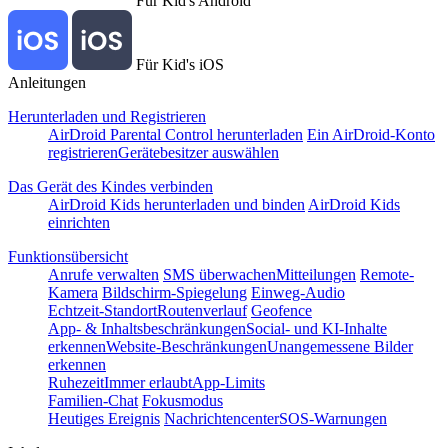
Für Kid's Android
Für Kid's iOS
Anleitungen
Herunterladen und Registrieren
AirDroid Parental Control herunterladen
Ein AirDroid-Konto
registrieren
Gerätebesitzer auswählen
Das Gerät des Kindes verbinden
AirDroid Kids herunterladen und binden
AirDroid Kids
einrichten
Funktionsübersicht
Anrufe verwalten
SMS überwachen
Mitteilungen
Remote-
Kamera
Bildschirm-Spiegelung
Einweg-Audio
Echtzeit-Standort
Routenverlauf
Geofence
App- & Inhaltsbeschränkungen
Social- und KI-Inhalte
erkennen
Website-Beschränkungen
Unangemessene Bilder
erkennen
Ruhezeit
Immer erlaubt
App-Limits
Familien-Chat
Fokusmodus
Heutiges Ereignis
Nachrichtencenter
SOS-Warnungen