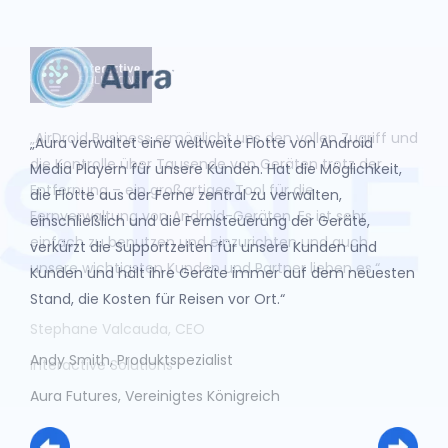
„AirDroid Business ermöglicht uns den vollen Zugriff und
„AirDroid Business ermöglicht uns den vollen Zugriff und
„Aura verwaltet eine weltweite Flotte von Android
„Aura verwaltet eine weltweite Flotte von Android
die Kontrolle über Tausende von Geräten trotz der
die Kontrolle über Tausende von Geräten trotz der
Media Playern für unsere Kunden. Hat die Möglichkeit,
Media Playern für unsere Kunden. Hat die Möglichkeit,
Entfernung – ein großartiges Tool für die
Entfernung – ein großartiges Tool für die
die Flotte aus der Ferne zentral zu verwalten,
die Flotte aus der Ferne zentral zu verwalten,
Fernverwaltung von Android-Geräten. Es ist sehr
Fernverwaltung von Android-Geräten. Es ist sehr
einschließlich und die Fernsteuerung der Geräte,
einschließlich und die Fernsteuerung der Geräte,
einfach zu benutzen und einzurichten und auch
einfach zu benutzen und einzurichten und auch
verkürzt die Supportzeiten für unsere Kunden und
verkürzt die Supportzeiten für unsere Kunden und
unsere wichtigsten Kunden und Partner lieben es.“
unsere wichtigsten Kunden und Partner lieben es.“
Kunden und hält ihre Geräte immer auf dem neuesten
Kunden und hält ihre Geräte immer auf dem neuesten
Stand, die Kosten für Reisen vor Ort.“
Stand, die Kosten für Reisen vor Ort.“
Andy Smith, Produktspezialist
Aura Futures, Vereinigtes Königreich