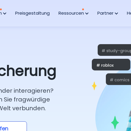
en
Preisgestaltung
Ressourcen
Partner
H
icherung
nder interagieren?
n Sie fragwürdige
-Welt verbunden.
fen