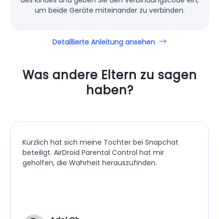
Gerät des Kindes binden
Installieren Sie danach
AirDroid Kids
auf dem Handy
des Kindes und geben Sie den Verbindungscode ein,
um beide Geräte miteinander zu verbinden.
Detaillierte Anleitung ansehen
Was andere Eltern zu sagen
haben?
Kürzlich hat sich meine Tochter bei Snapchat
beteiligt. AirDroid Parental Control hat mir
geholfen, die Wahrheit herauszufinden.