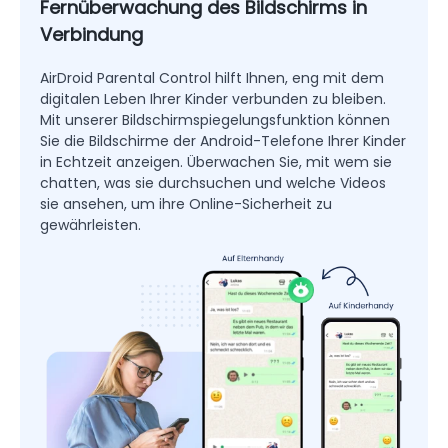
sozialen Medien
Verwalten Sie verdächtige Schlüsselwörter
Passen Sie an, welche Social-Media-Apps erkannt
werden können
Lassen Sie sich benachrichtigen, wenn Ihr Kind
online unangemessenes Material sucht, abruft
oder empfängt
AirDroid Parental Control überwacht Schlüsselwörter
im Zusammenhang mit expliziten Inhalten und
Cybermobbing auf Plattformen wie YouTube,
TikTok, Instagram, WhatsApp, Facebook, Snapchat
und Discord auf den Android-Telefonen der Kinder
und verbessert so die Sicherheit der Kinder im
Internet.