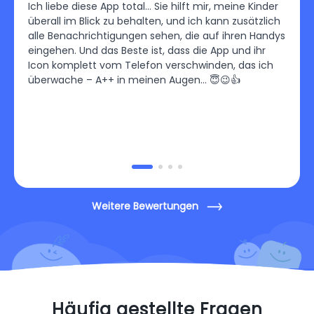
Ich liebe diese App total… Sie hilft mir, meine Kinder
Ich b
orher
überall im Blick zu behalten, und ich kann zusätzlich
Contr
mehr
alle Benachrichtigungen sehen, die auf ihren Handys
habe 
 und
eingehen. Und das Beste ist, dass die App und ihr
einzu
Icon komplett vom Telefon verschwinden, das ich
Pläne
überwache – A++ in meinen Augen… 😇😉👍
Sehr 
Weitere Bewertungen
Häufig gestellte Fragen