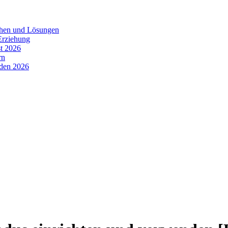
chen und Lösungen
Erziehung
t 2026
rn
oden 2026