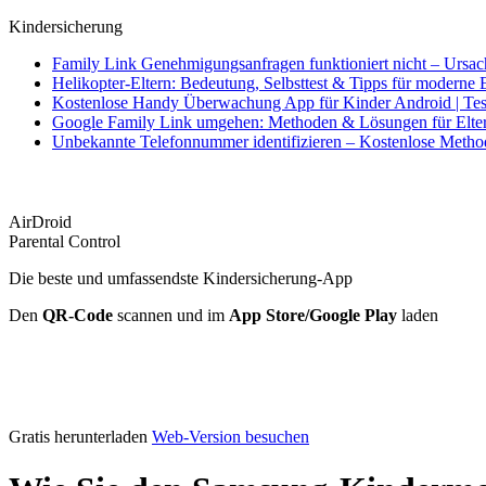
Kindersicherung
Family Link Genehmigungsanfragen funktioniert nicht – Ursa
Helikopter-Eltern: Bedeutung, Selbsttest & Tipps für moderne 
Kostenlose Handy Überwachung App für Kinder Android | Tes
Google Family Link umgehen: Methoden & Lösungen für Elte
Unbekannte Telefonnummer identifizieren – Kostenlose Meth
AirDroid
Parental Control
Die beste und umfassendste Kindersicherung-App
Den
QR-Code
scannen und im
App Store/Google Play
laden
Gratis herunterladen
Web-Version besuchen