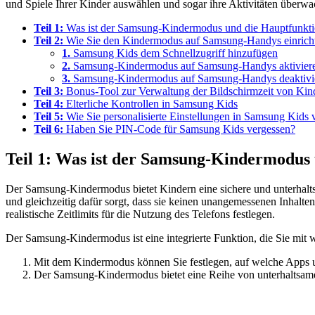
und Spiele Ihrer Kinder auswählen und sogar ihre Aktivitäten überwa
Teil 1:
Was ist der Samsung-Kindermodus und die Hauptfunkt
Teil 2:
Wie Sie den Kindermodus auf Samsung-Handys einrich
1.
Samsung Kids dem Schnellzugriff hinzufügen
2.
Samsung-Kindermodus auf Samsung-Handys aktivier
3.
Samsung-Kindermodus auf Samsung-Handys deaktivi
Teil 3:
Bonus-Tool zur Verwaltung der Bildschirmzeit von Kin
Teil 4:
Elterliche Kontrollen in Samsung Kids
Teil 5:
Wie Sie personalisierte Einstellungen in Samsung Kids
Teil 6:
Haben Sie PIN-Code für Samsung Kids vergessen?
Teil 1: Was ist der Samsung-Kindermodus
Der Samsung-Kindermodus bietet Kindern eine sichere und unterhaltsa
und gleichzeitig dafür sorgt, dass sie keinen unangemessenen Inhalte
realistische Zeitlimits für die Nutzung des Telefons festlegen.
Der Samsung-Kindermodus ist eine integrierte Funktion, die Sie mit we
Mit dem Kindermodus können Sie festlegen, auf welche Apps un
Der Samsung-Kindermodus bietet eine Reihe von unterhaltsamen