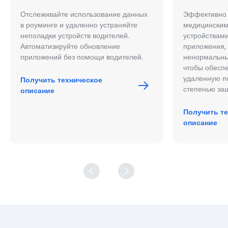
Отслеживайте использование данных
Эффективно 
в роуминге и удаленно устраняйте
медицински
неполадки устройств водителей.
устройствами
Автоматизируйте обновление
приложения,
приложений без помощи водителей.
ненормальные
чтобы обесп
удаленную п
Получить техническое
степенью за
описание
Получить т
описание