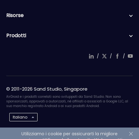
Risorse
Prodotti
/
/
/
© 2011-2026 Sand Studio, Singapore
AirDroid e i prodotti correlati sono sviluppati da Sand Studio. Non sono
sponsorizzati, approvati o autorizzati, né affiliati o associati a Google LLC, al
suo marchio registrato Android o ai suoi prodotti Android.
Italiano
Utilizziamo i cookie per assicurarti la migliore