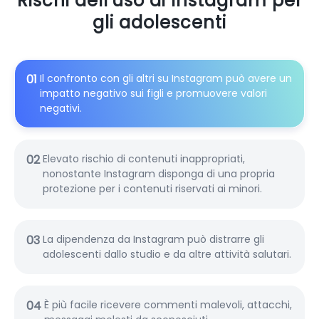
Rischi dell'uso di Instagram per
gli adolescenti
01
Il confronto con gli altri su Instagram può avere un
impatto negativo sui figli e promuovere valori
negativi.
02
Elevato rischio di contenuti inappropriati,
nonostante Instagram disponga di una propria
protezione per i contenuti riservati ai minori.
03
La dipendenza da Instagram può distrarre gli
adolescenti dallo studio e da altre attività salutari.
04
È più facile ricevere commenti malevoli, attacchi,