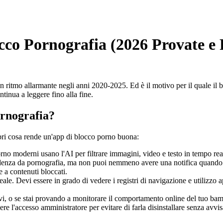
occo Pornografia (2026 Provate e 
 ritmo allarmante negli anni 2020-2025. Ed è il motivo per il quale il b
ntinua a leggere fino alla fine.
rnografia?
opri cosa rende un'app di blocco porno buona:
 moderni usano l'AI per filtrare immagini, video e testo in tempo reale, 
ndenza da pornografia, ma non puoi nemmeno avere una notifica quando p
 a contenuti bloccati.
le. Devi essere in grado di vedere i registri di navigazione e utilizzo ap
i, o se stai provando a monitorare il comportamento online del tuo bambi
vere l'accesso amministratore per evitare di farla disinstallare senza av