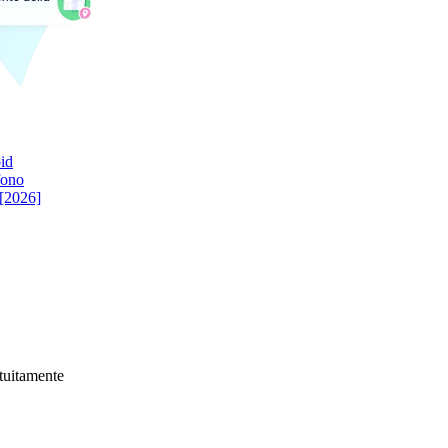
id
fono
 [2026]
atuitamente