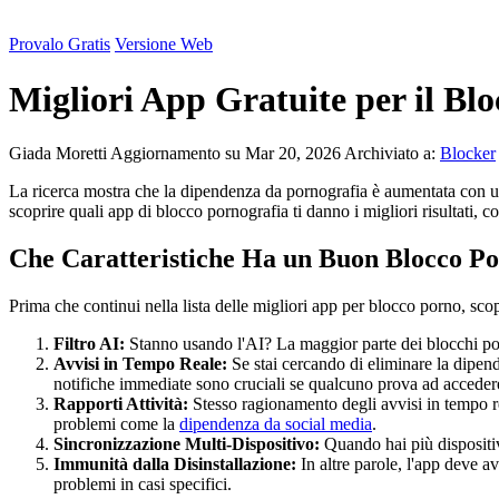
Provalo Gratis
Versione Web
Migliori App Gratuite per il Bl
Giada Moretti
Aggiornamento su Mar 20, 2026
Archiviato a:
Blocker
La ricerca mostra che la dipendenza da pornografia è aumentata con un
scoprire quali app di blocco pornografia ti danno i migliori risultati, co
Che Caratteristiche Ha un Buon Blocco Po
Prima che continui nella lista delle migliori app per blocco porno, sc
Filtro AI:
Stanno usando l'AI? La maggior parte dei blocchi porno
Avvisi in Tempo Reale:
Se stai cercando di eliminare la dipe
notifiche immediate sono cruciali se qualcuno prova ad accedere
Rapporti Attività:
Stesso ragionamento degli avvisi in tempo rea
problemi come la
dipendenza da social media
.
Sincronizzazione Multi-Dispositivo:
Quando hai più dispositiv
Immunità dalla Disinstallazione:
In altre parole, l'app deve a
problemi in casi specifici.