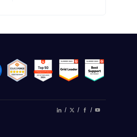
/
/
/