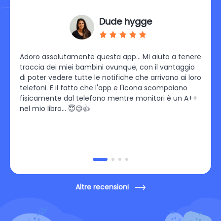
Dude hygge
tre
Adoro assolutamente questa app… Mi aiuta a tenere
Sono 
traccia dei miei bambini ovunque, con il vantaggio
facil
di poter vedere tutte le notifiche che arrivano ai loro
minut
e non
telefoni. E il fatto che l'app e l'icona scompaiano
limiti
fisicamente dal telefono mentre monitori è un A++
geofe
nel mio libro… 😇😉👍
Altre recensioni