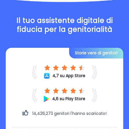
Il tuo assistente digitale di
fiducia per la genitorialità
Storie vere di genitori
4,7 su App Store
4,6 su Play Store
14,426,279
genitori l'hanno scaricato!