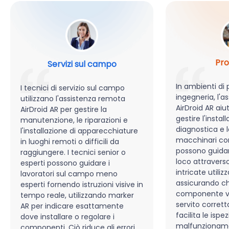
Pro
Servizi sul campo
In ambienti di
I tecnici di servizio sul campo
ingegneria, l'
utilizzano l'assistenza remota
AirDroid AR aiut
AirDroid AR per gestire la
gestire l'install
manutenzione, le riparazioni e
diagnostica e l
l'installazione di apparecchiature
macchinari com
in luoghi remoti o difficili da
possono guidar
raggiungere. I tecnici senior o
loco attravers
esperti possono guidare i
intricate utilizz
lavoratori sul campo meno
assicurando c
esperti fornendo istruzioni visive in
componente ve
tempo reale, utilizzando marker
servito corret
AR per indicare esattamente
facilita le ispez
dove installare o regolare i
malfunzioname
componenti. Ciò riduce gli errori,