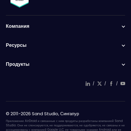
Компания
Ресурсы
Продукты
/
/
/
© 2011-2026 Sand Studio, Сингапур
Приложение AirDroid и связанные с ним продукты разработаны компанией Sand
Studio. Они не спонсируются, не поддерживаются, не одобряются, не связаны и не
ассоциированы с компанией Google LLC, ее товарными знаками Android или ее