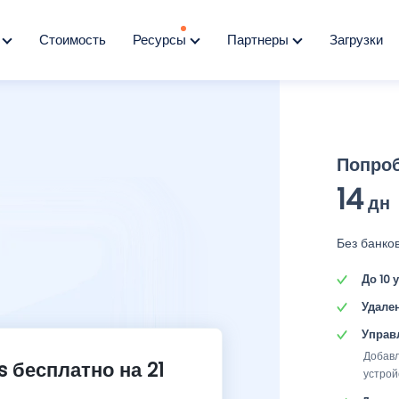
я
Стоимость
Ресурсы
Партнеры
Загрузки
Попро
14
дн
Без банков
До 10
Удале
Управ
Добавл
s бесплатно на 21
устрой