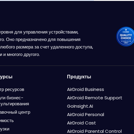
 уровня для управления устройствами,
его. Оно предназначено для повышения
любого размера за счет удаленного доступа,
 и многого другого.
сурсы
Продукты
тр ресурсов
AirDroid Business
уги бизнес-
AirDroid Remote Support
сультирования
GoInsight.AI
авочный центр
AirDroid Personal
имость
AirDroid Cast
рузки
AirDroid Parental Control