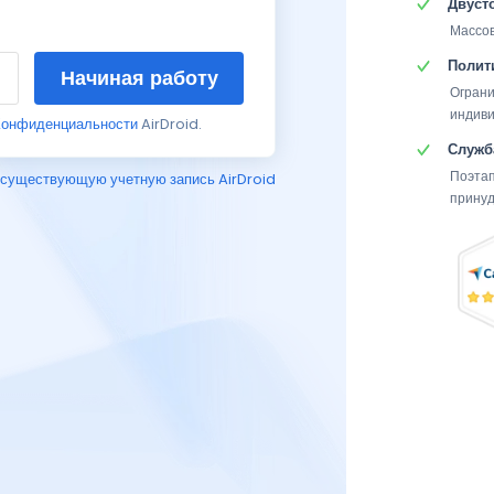
Двуст
Массов
Полити
Начиная работу
Ограни
индиви
Конфиденциальности
AirDroid.
Служб
Поэтап
 существующую учетную запись AirDroid
принуд