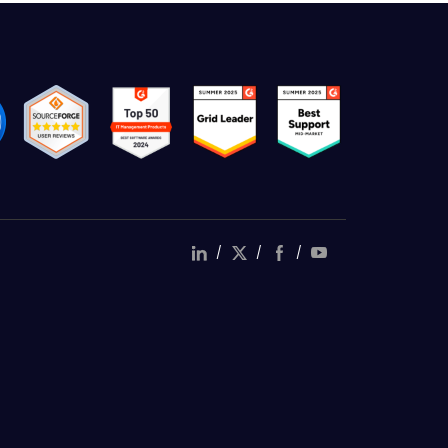
/
/
/