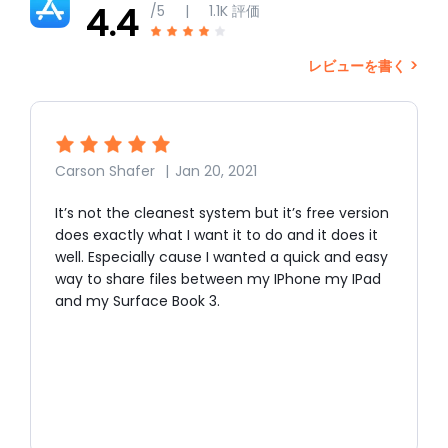
4.4
/5
|
1.1K
評価
レビューを書く >
Carson Shafer
|
Jan 20, 2021
t
It’s not the cleanest system but it’s free version
does exactly what I want it to do and it does it
well. Especially cause I wanted a quick and easy
t
way to share files between my IPhone my IPad
and my Surface Book 3.