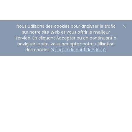
Nous utilisons des cookies pour analyser le trafic
sur notre site Web et vous offrir le meilleur
service. En cliquant Accepter ou en continuant à
naviguer le site, vous acceptez notre utilisation
des cookies
Politique de confidentialité
.
À propos d'AirDroid Remote Support
AirDroid Remote Support est une puissante solution
de qualité entreprise qui permet aux entreprises de
dépanner à distance ou de contrôler directement des
dispositifs surveillés et non surveillés avec une