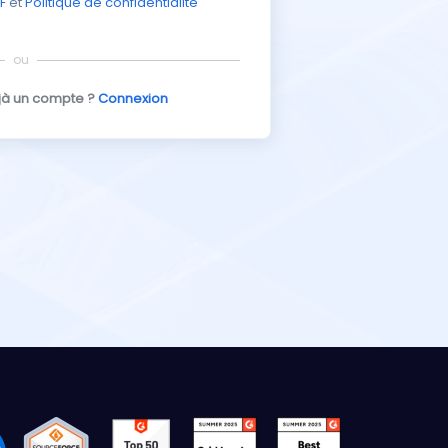
F
et
Politique de confidentialité
ou
jà un compte ?
Connexion