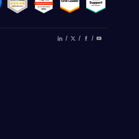
/
/
/