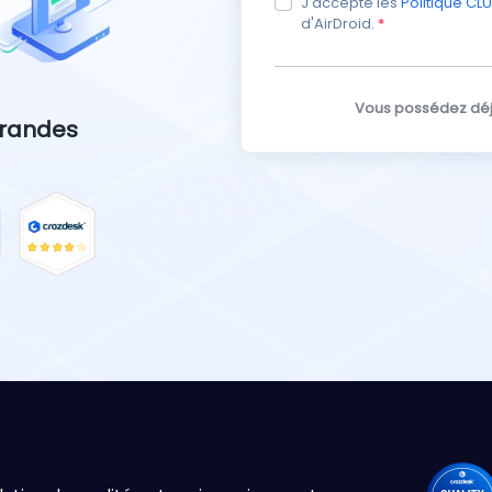
J'accepte les
Politique CLU
d'AirDroid.
*
Vous possédez dé
grandes