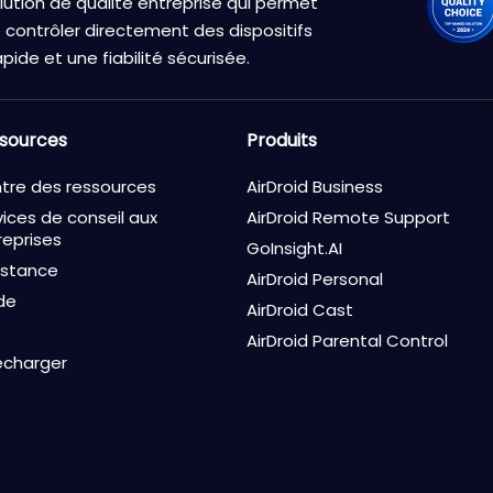
ution de qualité entreprise qui permet
contrôler directement des dispositifs
pide et une fiabilité sécurisée.
sources
Produits
tre des ressources
AirDroid Business
vices de conseil aux
AirDroid Remote Support
reprises
GoInsight.AI
istance
AirDroid Personal
de
AirDroid Cast
AirDroid Parental Control
écharger